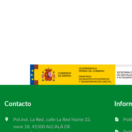
Contacto
Infor
Pol.Ind. La Red, calle La Red Norte 22,
Polí
nave 18, 41500 ALCALÁ DE