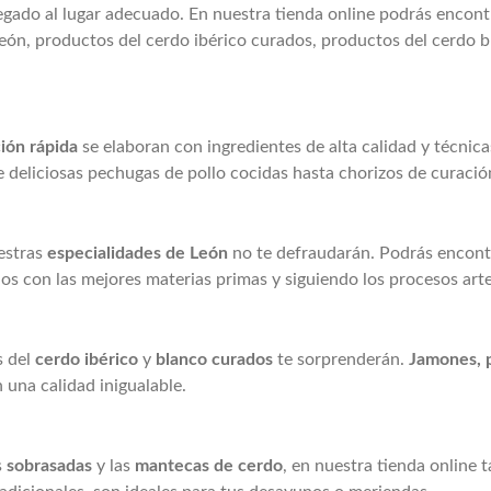
legado al lugar adecuado. En nuestra tienda online podrás encont
León, productos del cerdo ibérico curados, productos del cerdo
ión rápida
se elaboran con ingredientes de alta calidad y técnica
deliciosas pechugas de pollo cocidas hasta chorizos de curació
uestras
especialidades de León
no te defraudarán. Podrás encon
os con las mejores materias primas y siguiendo los procesos arte
s del
cerdo ibérico
y
blanco
curados
te sorprenderán.
Jamones, p
 una calidad inigualable.
s
sobrasadas
y las
mantecas de cerdo
, en nuestra tienda online 